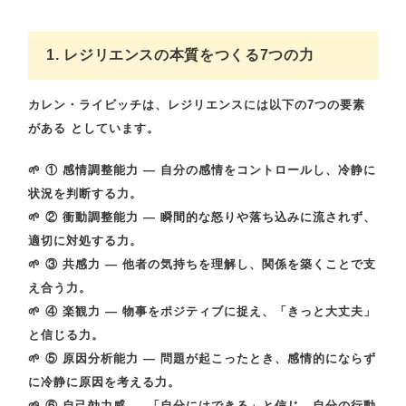
1. レジリエンスの本質をつくる7つの力
カレン・ライビッチは、
レジリエンスには以下の7つの要素
がある
としています。
🌱
① 感情調整能力
— 自分の感情をコントロールし、冷静に
状況を判断する力。
🌱
② 衝動調整能力
— 瞬間的な怒りや落ち込みに流されず、
適切に対処する力。
🌱
③ 共感力
— 他者の気持ちを理解し、関係を築くことで支
え合う力。
🌱
④ 楽観力
— 物事をポジティブに捉え、「きっと大丈夫」
と信じる力。
🌱
⑤ 原因分析能力
— 問題が起こったとき、感情的にならず
に冷静に原因を考える力。
🌱
⑥ 自己効力感
— 「自分にはできる」と信じ、自分の行動